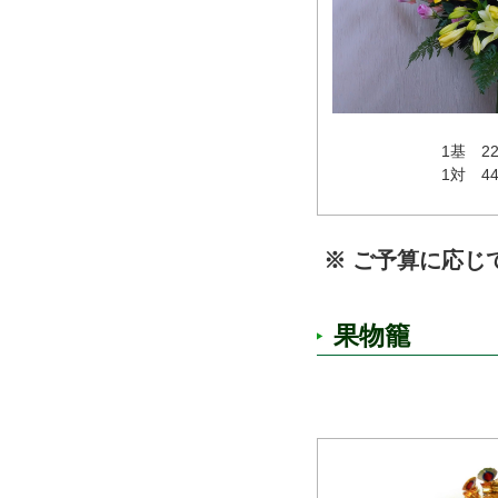
1基 2
1対 4
※ ご予算に応じ
果物籠