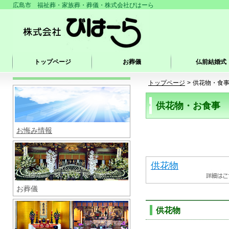
広島市 福祉葬・家族葬・葬儀・株式会社びはーら
トップページ
お葬儀
仏前結婚式
トップページ
>
供花物・食
供花物・お食事
お悔み情報
供花物
お葬儀
供花物