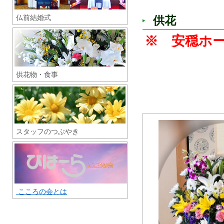
仏前結婚式
供花
※ 安穏ホ
供花物・食事
スタッフのつぶやき
こころの会とは